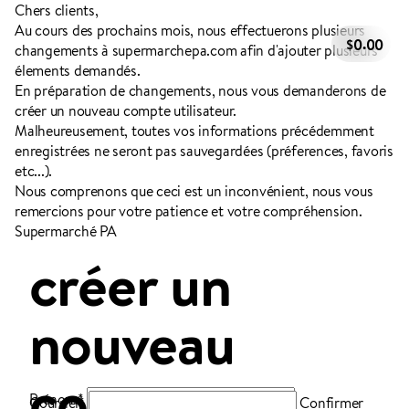
Chers clients,
Au cours des prochains mois, nous effectuerons plusieurs
.
0
0
0
changements à supermarchepa.com afin d'ajouter plusieurs
Spéciaux de la semaine
Vos favoris
Boulangerie
Boissons
élements demandés.
Déjeuner
Produits en conserve
Fromages
En préparation de changements, nous vous demanderons
de
Condiments, huiles et vinaigres
Produits laitiers
créer un nouveau compte utilisateur
.
Charcuterie et prêt-à-manger
Poisson et fruits de mer
Malheureusement, toutes vos informations précédemment
Fruits frais
Légumes frais
Produits surgelés
Santé et beauté
enregistrées ne seront pas sauvegardées (préferences, favoris
Articles ménagers
Ingrédients
Viandes et volailles
NOUS SOMMES PA
etc...).
Noix et fruits secs
Pâtes, sauces, riz et grains
Collations
Nous comprenons que ceci est un inconvénient, nous vous
Collections PA
COMMANDES EN LIGNE
remercions pour votre patience et votre compréhension.
Supermarché PA
CIRCULAIRES
créer un
NOUS JOINDRE
MÉDIAS SOCIAUX
nouveau
compte
Prénom
*
Courriel
*
Confirmer